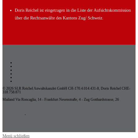
Doris Reichel ist eingetragen in die Liste der Aufsichtskommission
über die Rechtsanwälte des Kantons Zug/ Schweiz.
Die Anwaltskanzlei
Unsere Dienstleistungen
Veröffentlichungen
Kontaktiere uns
Blog
Buchung Rechtsberatung
© 2026 SLR Reichel Anwaltskanzlei GmbH CH-170.4.014.431-8, Doris Reichel CHE-
318.758.871
Mailand Via Roncaglia, 14 - Frankfurt Nesenstraße, 4 - Zug Gotthardstrasse, 26
info@avvocato-reichel.com
Privacy Policy
-
Cookie Policy
Menü schließen