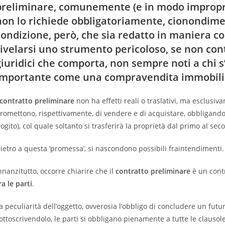
preliminare, comunemente (e in modo impropr
non lo richiede obbligatoriamente, cionondime
condizione, però, che sia redatto in maniera co
rivelarsi uno strumento pericoloso, se non con
giuridici che comporta, non sempre noti a chi 
importante come una compravendita immobili
contratto preliminare
non ha effetti reali o traslativi, ma esclusiva
romettono, rispettivamente, di vendere e di acquistare, obbligando
rogito), col quale soltanto si trasferirà la proprietà dal primo al seco
ietro a questa ‘promessa’, si nascondono possibili fraintendimenti.
nnanzitutto, occorre chiarire che il
contratto preliminare
è un cont
ra le parti
.
a peculiarità dell’oggetto, ovverosia l’obbligo di concludere un futu
ottoscrivendolo, le parti si obbligano pienamente a tutte le clausol