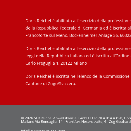
Doris Reichel è abilitata all’esercizio della profession
della Repubblica Federale di Germania ed è iscritta al
Francoforte sul Meno, Bockenheimer Anlage 36, 60322
Doris Reichel è abilitata all’esercizio della professione
leggi della Repubblica Italiana ed è iscritta all’Ordine
Carlo Freguglia 1, 20122 Milano
Doris Reichel è iscritta nell’elenco della Commissione 
Cantone di Zugo/Svizzera.
© 2026 SLR Reichel Anwaltskanzlei GmbH CH-170.4.014.431-8, Dori
Mailand Via Roncaglia, 14 - Frankfurt Nesenstraße, 4 - Zug Gotthard
info@avvocato-reichel.com