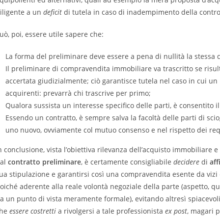
iligente a un
deficit
di tutela in caso di inadempimento della contro
uò, poi, essere utile sapere che:
La forma del preliminare deve essere a pena di nullità la stessa di 
Il preliminare di compravendita immobiliare va trascritto se risul
accertata giudizialmente; ciò garantisce tutela nel caso in cui u
acquirenti: prevarrà chi trascrive per primo;
Qualora sussista un interesse specifico delle parti, è consentito i
Essendo un contratto, è sempre salva la facoltà delle parti di scio
uno nuovo, ovviamente col mutuo consenso e nel rispetto dei requ
n conclusione, vista l’obiettiva rilevanza dell’acquisto immobiliare
al
contratto preliminare
, è certamente consigliabile
decidere
di
aff
ua stipulazione e garantirsi così una compravendita esente da vizi
oiché aderente alla reale volontà negoziale della parte (aspetto, qu
a un punto di vista meramente formale), evitando altresì spiacevoli s
che
essere costretti
a rivolgersi a tale professionista
ex post
, magari 