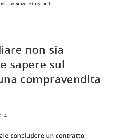
r una compravendita garantita
liare non sia
e sapere sul
 una compravendita
024
uale concludere un contratto