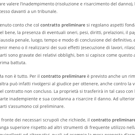
are valere l’inadempimento (risoluzione e risarcimento del danno), l’in
tesso davanti a un tribunale.
enuto conto che col
contratto preliminare
si regolano aspetti fonda
el bene, la presenza di eventuali oneri, pesi, diritti, prelazioni, il
lausola penale, luogo, tempo e modo di conclusione del definitivo,
enir meno o il realizzarsi dei suoi effetti (esecuzione di lavori, ril
arti sono gravate dei relativi obblighi, ben si capisce come questo
rima battuta.
a non è tutto. Per il
contratto preliminare
è previsto anche un ri
’altra può infatti rivolgersi al giudice per ottenere, anche contro la
el contratto non concluso. La proprietà si trasferirà in tal caso con
arte inadempiente e sua condanna a risarcire il danno. Ad ulterior
arti s’assumono col preliminare.
 fronte dei necessari scrupoli che richiede, il
contratto preliminar
unga superiore rispetto ad altri strumenti di frequente utilizzo nel
quipollenti ed alternativi, quali ad esempio la mera proposta d’acq