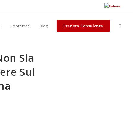
Attiva/
i
Contattaci
Blog
Prenota Consulenza
la
Non Sia
ricerca
ere Sul
Una
sul
sito
a
web