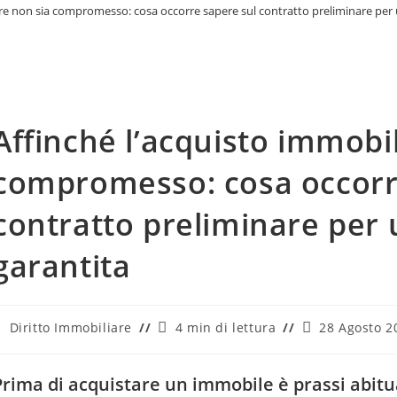
are non sia compromesso: cosa occorre sapere sul contratto preliminare pe
Affinché l’acquisto immobi
compromesso: cosa occorr
contratto preliminare per
garantita
ategoria
Tempo
Ultima
Diritto Immobiliare
4 min di lettura
28 Agosto 2
ell'articolo:
di
modifica
lettura:
dell'articolo:
Prima di acquistare un immobile è prassi abit