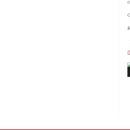
c
C
S