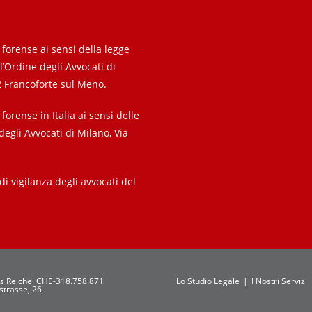
e forense ai sensi della legge
l’Ordine degli Avvocati di
 Francoforte sul Meno.
 forense in Italia ai sensi delle
 degli Avvocati di Milano, Via
di vigilanza degli avvocati del
s Reichel CHE-318.758.871
Lo Studio Legale
I Nostri Servizi
strasse, 26