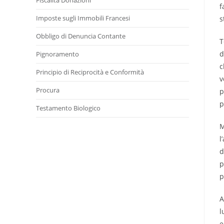
Fiscalità Donazioni
f
Imposte sugli Immobili Francesi
s
Obbligo di Denuncia Contante
T
d
Pignoramento
c
Principio di Reciprocità e Conformità
v
Procura
p
p
Testamento Biologico
M
l
d
p
p
A
l
e