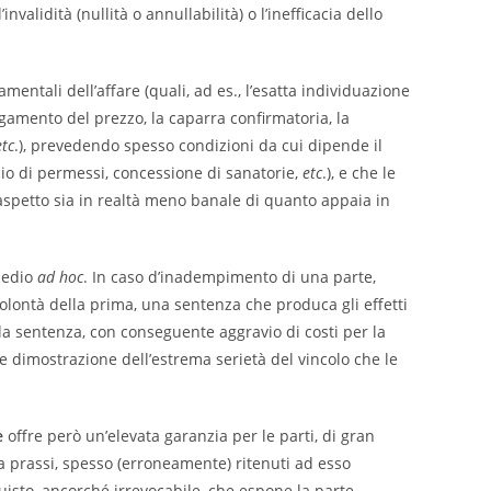
validità (nullità o annullabilità) o l’inefficacia dello
mentali dell’affare (quali, ad es., l’esatta individuazione
 pagamento del prezzo, la caparra confirmatoria, la
etc
.), prevedendo spesso condizioni da cui dipende il
ascio di permessi, concessione di sanatorie,
etc
.), e che le
 aspetto sia in realtà meno banale di quanto appaia in
medio
ad hoc
. In caso d’inadempimento di una parte,
 volontà della prima, una sentenza che produca gli effetti
 la sentenza, con conseguente aggravio di costi per la
e dimostrazione dell’estrema serietà del vincolo che le
e
offre però un’elevata garanzia per le parti, di gran
la prassi, spesso (erroneamente) ritenuti ad esso
uisto, ancorché irrevocabile, che espone la parte