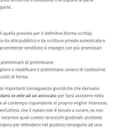
parte.
quella prevista per il definitivo (forma scritta);
ta da atto pubblico o da scrittura privata autenticata o
n promittente venditore si impegni con più promissari
l preliminare di preliminare;
gliere o modificare il preliminare, ovvero di costituirne
isiti di forma.
 e le importanti conseguenze giuridiche che derivano
idarsi
ex ante
ad un avvocato
per farsi assistere nella
 e al contempo rispondente al proprio miglior interesse,
est’ultimo, che il notaio non è tenuto a curare, se non
orprese quali costosi strascichi giudiziali, piuttosto
proprio per difendersi nel giudizio conseguito ad una