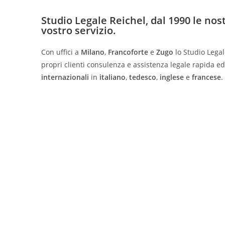
Studio Legale Reichel, dal 1990 le no
vostro servizio.
Con uffici a
Milano
,
Francoforte
e
Zugo
lo Studio Legale
propri clienti consulenza e assistenza legale rapida ed
internazionali
in
i
taliano
,
tedesco
,
inglese
e
francese
.