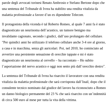
parole degli avvocati torinesi Renato Ambrosio e Stefano Bertone dopo che
una sentenza del Tribunale di Ivrea ha stabilito una rendita vitalizia da
malattia professionale a favore d’un ex dipendente Telecom.
Il protagonista della vicenda è tal Roberto Romeo, al quale 7 anni fa è stato
diagnosticato un neurinoma dell’acustico, un tumore benigno ma
invalidante cagionato, secondo i giudici, dall’uso prolungato del cellulare.
“Per quindici anni ho utilizzato il telefono cellulare anche 3-4 ore al giorno,
a casa e in macchina, senza gli auricolari. Poi, nel 2010, ho cominciato ad
avvertire una persistente sensazione di orecchie tappate e mi è stato
diagnosticato un neurinoma al cervello – ha raccontato – Ho subito
l’asportazione del nervo acustico e oggi non sento più dall’orecchio destro”.
La sentenza del Tribunale di Ivrea ha risarcito il lavoratore con una rendita
vitalizia da malattia professionale che sarà corrisposta dall’Inail, dopo che il
consulente tecnico nominato dal giudice del lavoro ha riconosciuto a Romeo
un danno biologico permanente del 23 % che sarà risarcito con un’indennità
di circa 500 euro al mese per tutta la vita della vittima.