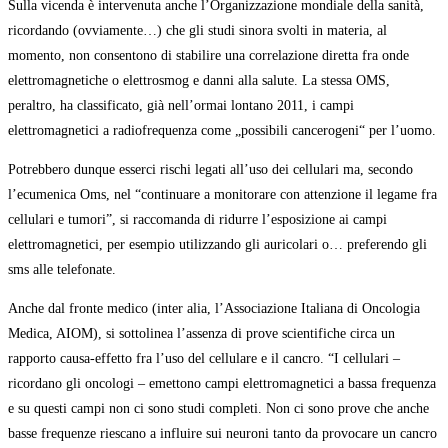
Sulla vicenda è intervenuta anche l’Organizzazione mondiale della sanità,
ricordando (ovviamente…) che gli studi sinora svolti in materia, al
momento, non consentono di stabilire una correlazione diretta fra onde
elettromagnetiche o elettrosmog e danni alla salute. La stessa OMS,
peraltro, ha classificato, già nell’ormai lontano 2011, i campi
elettromagnetici a radiofrequenza come „possibili cancerogeni“ per l’uomo.
Potrebbero dunque esserci rischi legati all’uso dei cellulari ma, secondo
l’ecumenica Oms, nel “continuare a monitorare con attenzione il legame fra
cellulari e tumori”, si raccomanda di ridurre l’esposizione ai campi
elettromagnetici, per esempio utilizzando gli auricolari o… preferendo gli
sms alle telefonate.
Anche dal fronte medico (inter alia, l’Associazione Italiana di Oncologia
Medica, AIOM), si sottolinea l’assenza di prove scientifiche circa un
rapporto causa-effetto fra l’uso del cellulare e il cancro. “I cellulari –
ricordano gli oncologi – emettono campi elettromagnetici a bassa frequenza
e su questi campi non ci sono studi completi. Non ci sono prove che anche
basse frequenze riescano a influire sui neuroni tanto da provocare un cancro