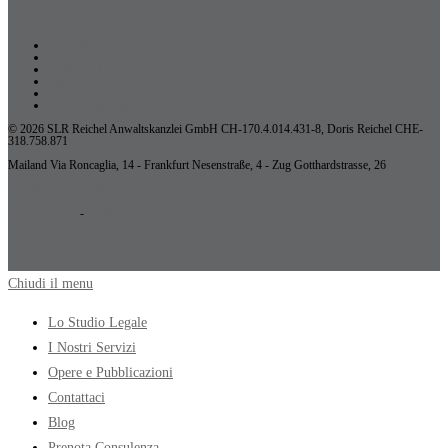
Lo Studio Legale
I Nostri Servizi
Opere e Pubblicazioni
Contattaci
Blog
Prenota Consulenza
© 2026 SLR Reichel Anwaltskanzlei GmbH CH-170.4.014.431-8, Doris Reichel CHE-
318.758.871
Mailand Via Roncaglia, 14 - Frankfurt Nesenstraße, 4 - Zug Gotthardstrasse, 26
info@avvocato-reichel.com
Privacy Policy
-
Cookie Policy
Chiudi il menu
Lo Studio Legale
I Nostri Servizi
Opere e Pubblicazioni
Contattaci
Blog
Prenota Consulenza