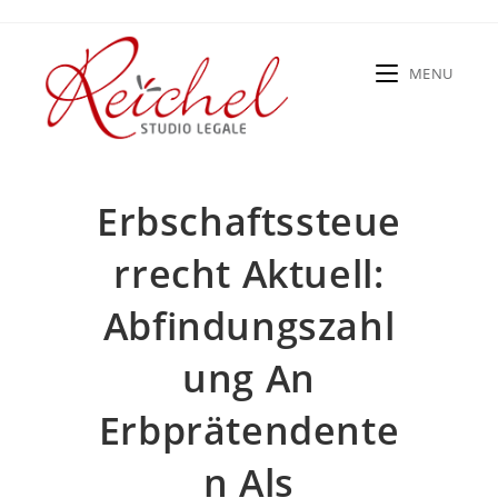
Salta
al
contenuto
MENU
Erbschaftssteue
Rrecht Aktuell:
Abfindungszahl
Ung An
Erbprätendente
N Als