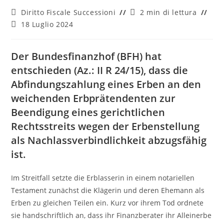
Categoria
Tempo
Diritto Fiscale Successioni
2 min di lettura
dell'articolo:
di
Ultima
18 Luglio 2024
lettura:
modifica
dell'articolo:
Der Bundesfinanzhof (BFH) hat
entschieden (Az.: II R 24/15), dass die
Abfindungszahlung eines Erben an den
weichenden Erbprätendenten zur
Beendigung eines gerichtlichen
Rechtsstreits wegen der Erbenstellung
als Nachlassverbindlichkeit abzugsfähig
ist.
Im Streitfall setzte die Erblasserin in einem notariellen
Testament zunächst die Klägerin und deren Ehemann als
Erben zu gleichen Teilen ein. Kurz vor ihrem Tod ordnete
sie handschriftlich an, dass ihr Finanzberater ihr Alleinerbe