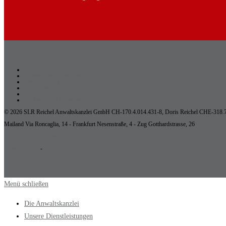
Die Anwaltskanzlei
Unsere Dienstleistungen
Veröffentlichungen
Kontaktiere uns
Blog
Buchung Rechtsberatung
© 2026 SLR Reichel Anwaltskanzlei GmbH CH-170.4.014.431-8, Doris Reichel CHE-318.
Mailand Via Roncaglia, 14 - Frankfurt Nesenstraße, 4 - Zug Gotthardstrasse, 26
info@avvocato-reichel.com
Privacy Policy
-
Cookie Policy
Menü schließen
Die Anwaltskanzlei
Unsere Dienstleistungen