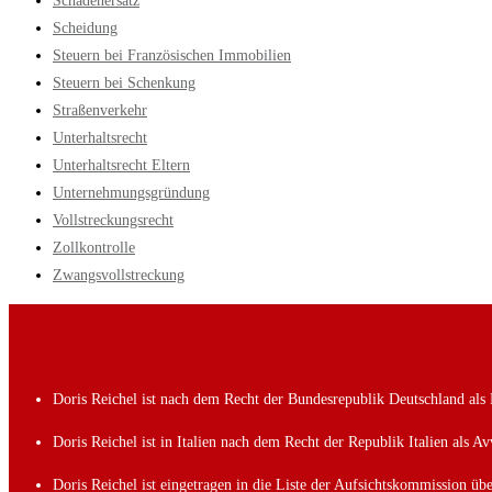
Schadenersatz
Scheidung
Steuern bei Französischen Immobilien
Steuern bei Schenkung
Straßenverkehr
Unterhaltsrecht
Unterhaltsrecht Eltern
Unternehmungsgründung
Vollstreckungsrecht
Zollkontrolle
Zwangsvollstreckung
Doris Reichel ist nach dem Recht der Bundesrepublik Deutschland al
Doris Reichel ist in Italien nach dem Recht der Republik Italien als
Doris Reichel ist eingetragen in die Liste der Aufsichtskommission ü