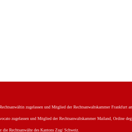
s Rechtsanwältin zugelassen und Mitglied der Rechtsanwaltskammer Frankfurt
 Avvocato zugelassen und Mitglied der Rechtsanwaltskammer Mailand, Ordine deg
ber die Rechtsanwälte des Kantons Zug/ Schweiz.