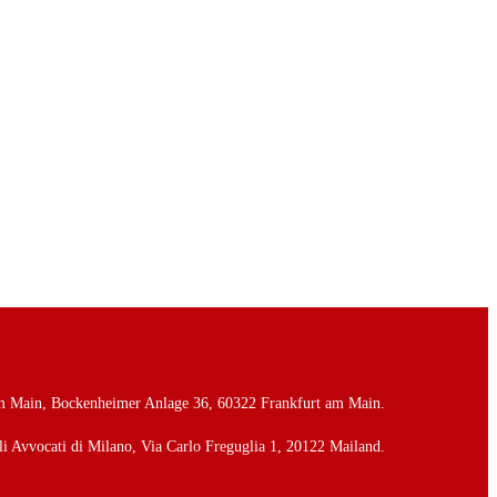
 am Main, Bockenheimer Anlage 36, 60322 Frankfurt am Main.
li Avvocati di Milano, Via Carlo Freguglia 1, 20122 Mailand.