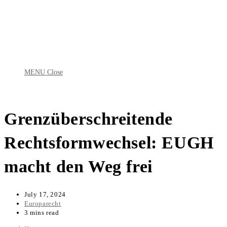
Skip
to
content
MENU
Close
Grenzüberschreitende
Rechtsformwechsel: EUGH
macht den Weg frei
July 17, 2024
Europarecht
3 mins read