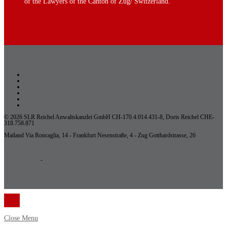
of the Lawyers of the Canton of Zug/ Switzerland.
Office Law
Our Services
Works and Publications
Contact us
Blog
Consultation Booking
© 2026 SLR Reichel Anwaltskanzlei GmbH CH-170.4.014.431-8, Doris Reichel CHE-
318.758.871
Mailand Via Roncaglia, 14 - Frankfurt Nesenstraße, 4 - Zug Gotthardstrasse, 26
info@avvocato-reichel.com
Privacy Policy
-
Cookie Policy
Close Menu