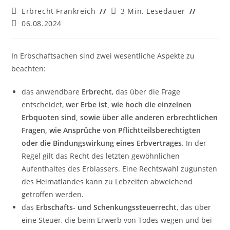
Beitrags-
Lesedauer:
Erbrecht Frankreich
3 Min. Lesedauer
Kategorie:
Beitrag
06.08.2024
zuletzt
geändert
am:
In Erbschaftsachen sind zwei wesentliche Aspekte zu
beachten:
das anwendbare
Erbrecht
, das über die Frage
entscheidet,
wer Erbe ist, wie hoch die einzelnen
Erbquoten sind, sowie über alle anderen erbrechtlichen
Fragen, wie Ansprüche von Pflichtteilsberechtigten
oder die Bindungswirkung eines Erbvertrages
. In der
Regel gilt das Recht des letzten gewöhnlichen
Aufenthaltes des Erblassers. Eine Rechtswahl zugunsten
des Heimatlandes kann zu Lebzeiten abweichend
getroffen werden.
das
Erbschafts- und Schenkungssteuerrecht
, das über
eine Steuer, die beim Erwerb von Todes wegen und bei