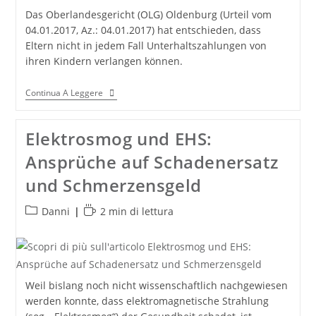
Das Oberlandesgericht (OLG) Oldenburg (Urteil vom
04.01.2017, Az.: 04.01.2017) hat entschieden, dass
Eltern nicht in jedem Fall Unterhaltszahlungen von
ihren Kindern verlangen können.
Elternunterhalt:
Continua A Leggere
Kinder
Haften
Für
Elektrosmog und EHS:
Ihre
Eltern
Ansprüche auf Schadenersatz
–
Aber
und Schmerzensgeld
Nicht
In
Jedem
Categoria
Tempo
Danni
2 min di lettura
Fall!
dell'articolo:
di
lettura:
Weil bislang noch nicht wissenschaftlich nachgewiesen
werden konnte, dass elektromagnetische Strahlung