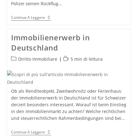
Polizei seinen Rückflug...
Unfall
Continua A Leggere
Mit
Dem
Mietwagen
Immobilienerwerb in
In
Italien:
Deutschland
Schadensmeldepflicht!
Categoria
Tempo
Diritto Immobiliare
5 min di lettura
dell'articolo:
di
lettura:
Ob als Renditeobjekt, Zweitwohnsitz oder Ferienhaus:
der Immobilienerwerb in Deutschland ist für Schweizer
derzeit besonders interessant. Worauf ist beim Einstieg
in den Immobilienmarkt zu achten? Welche rechtlichen
und steuerrechtlichen Rahmenbedingungen sind bei...
Immobilienerwerb
Continua A Leggere
In