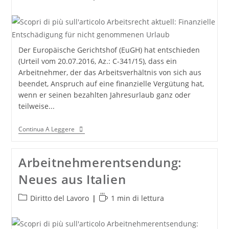
dell'articolo:
di
lettura:
Der Europäische Gerichtshof (EuGH) hat entschieden
(Urteil vom 20.07.2016, Az.: C-341/15), dass ein
Arbeitnehmer, der das Arbeitsverhältnis von sich aus
beendet, Anspruch auf eine finanzielle Vergütung hat,
wenn er seinen bezahlten Jahresurlaub ganz oder
teilweise...
Arbeitsrecht
Continua A Leggere
Aktuell:
Finanzielle
Entschädigung
Arbeitnehmerentsendung:
Für
Nicht
Neues aus Italien
Genommenen
Urlaub
Categoria
Tempo
Diritto del Lavoro
1 min di lettura
dell'articolo:
di
lettura: