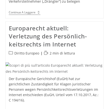
Verkehrsteilnehmer („Drängler“) zu belegen
Europarecht
Continua A Leggere
Aktuell:
Verwendung
Von
Europarecht aktuell:
Dashcams
Im
Verletzung des Persönlich-
Europäischen
Ausland
keitsrechts im Internet
Zulässig?
Categoria
Tempo
Diritto Europeo
2 min di lettura
dell'articolo:
di
lettura:
Der Europäische Gerichtshof (EuGH) hat zur
gerichtlichen Zuständigkeit für Klagen juristischer
Personen wegen Persönlichkeitsrechtsverletzungen im
Internet entschieden (EuGH, Urteil vom 17.10.2017, Az.:
C 194/16).