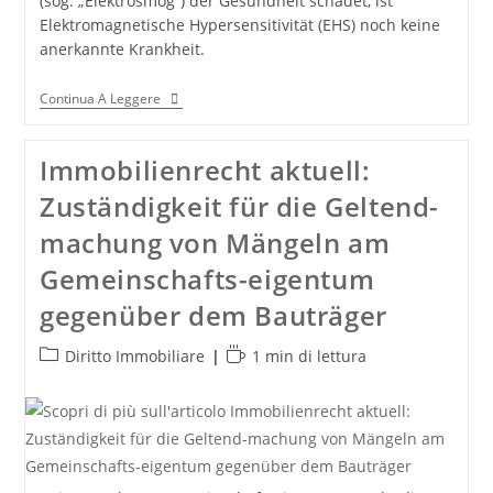
(sog. „Elektrosmog“) der Gesundheit schadet, ist
Elektromagnetische Hypersensitivität (EHS) noch keine
anerkannte Krankheit.
Elektrosmog
Continua A Leggere
Und
EHS:
Ansprüche
Immobilienrecht aktuell:
Auf
Schadenersatz
Zuständigkeit für die Geltend-
Und
Schmerzensgeld
machung von Mängeln am
Gemeinschafts-eigentum
gegenüber dem Bauträger
Categoria
Tempo
Diritto Immobiliare
1 min di lettura
dell'articolo:
di
lettura: