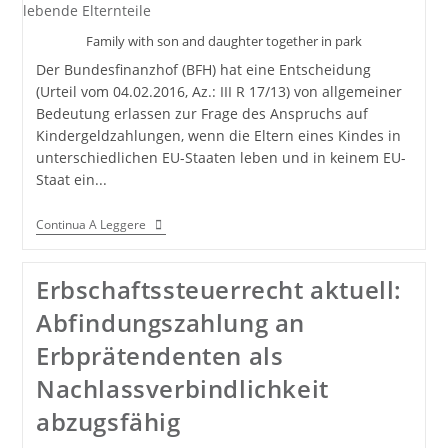
Family with son and daughter together in park
Der Bundesfinanzhof (BFH) hat eine Entscheidung
(Urteil vom 04.02.2016, Az.: III R 17/13) von allgemeiner
Bedeutung erlassen zur Frage des Anspruchs auf
Kindergeldzahlungen, wenn die Eltern eines Kindes in
unterschiedlichen EU-Staaten leben und in keinem EU-
Staat ein...
Kindergeld
Continua A Leggere
Für
Im
EU-
Erbschaftssteuerrecht aktuell:
Ausland
Lebende
Abfindungszahlung an
Elternteile
Erbprätendenten als
Nachlassverbindlichkeit
abzugsfähig