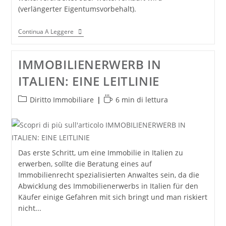
(verlängerter Eigentumsvorbehalt).
Exporte
Continua A Leggere
Nach
Italien:
Eigentumsvorbehalt
IMMOBILIENERWERB IN
Rechtswirksam
Vereinbaren
ITALIEN: EINE LEITLINIE
Categoria
Tempo
Diritto Immobiliare
6 min di lettura
dell'articolo:
di
lettura:
Das erste Schritt, um eine Immobilie in Italien zu
erwerben, sollte die Beratung eines auf
Immobilienrecht spezialisierten Anwaltes sein, da die
Abwicklung des Immobilienerwerbs in Italien für den
Käufer einige Gefahren mit sich bringt und man riskiert
nicht...