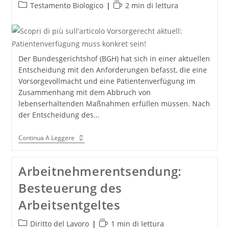
Mit
Categoria
Tempo
Testamento Biologico
2 min di lettura
Neuem
dell'articolo:
di
Lebensgefährten
Auf
lettura:
Facebook
Der Bundesgerichtshof (BGH) hat sich in einer aktuellen
Entscheidung mit den Anforderungen befasst, die eine
Vorsorgevollmacht und eine Patientenverfügung im
Zusammenhang mit dem Abbruch von
lebenserhaltenden Maßnahmen erfüllen müssen. Nach
der Entscheidung des...
Vorsorgerecht
Continua A Leggere
Aktuell:
Patientenverfügung
Muss
Arbeitnehmerentsendung:
Konkret
Sein!
Besteuerung des
Arbeitsentgeltes
Categoria
Tempo
Diritto del Lavoro
1 min di lettura