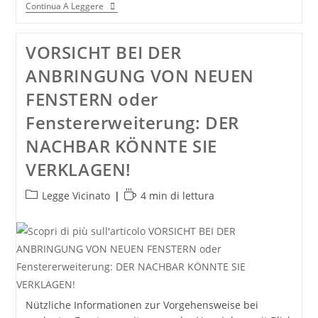
Europarecht
Continua A Leggere
Aktuell:
Verletzung
Des
VORSICHT BEI DER
Persönlich-
Keitsrechts
ANBRINGUNG VON NEUEN
Im
Internet
FENSTERN oder
Fenstererweiterung: DER
NACHBAR KÖNNTE SIE
VERKLAGEN!
Categoria
Tempo
Legge Vicinato
4 min di lettura
dell'articolo:
di
lettura:
Nützliche Informationen zur Vorgehensweise bei