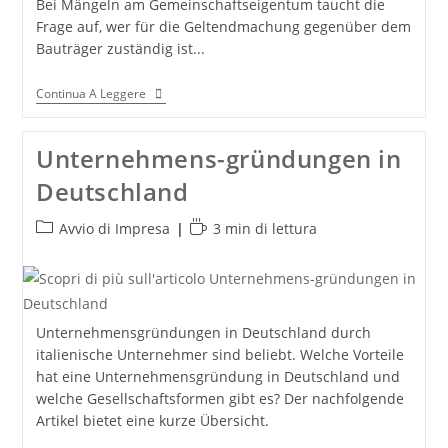
Bei Mängeln am Gemeinschaftseigentum taucht die
Frage auf, wer für die Geltendmachung gegenüber dem
Bauträger zuständig ist...
Immobilienrecht
Continua A Leggere
Aktuell:
Zuständigkeit
Für
Unternehmens-gründungen in
Die
Geltend-
Deutschland
Machung
Von
Mängeln
Categoria
Tempo
Avvio di Impresa
3 min di lettura
Am
dell'articolo:
di
Gemeinschafts-
Eigentum
lettura:
Gegenüber
Dem
Bauträger
Unternehmensgründungen in Deutschland durch
italienische Unternehmer sind beliebt. Welche Vorteile
hat eine Unternehmensgründung in Deutschland und
welche Gesellschaftsformen gibt es? Der nachfolgende
Artikel bietet eine kurze Übersicht.