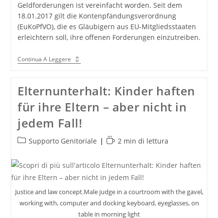
Geldforderungen ist vereinfacht worden. Seit dem
18.01.2017 gilt die Kontenpfändungsverordnung
(EuKoPfVO), die es Gläubigern aus EU-Mitgliedsstaaten
erleichtern soll, ihre offenen Forderungen einzutreiben.
EU-
Continua A Leggere
Vollstreckungsrecht
Aktuell:
Kontenpfändung
Elternunterhalt: Kinder haften
In
Der
für ihre Eltern – aber nicht in
EU
Jetzt
jedem Fall!
Grenzüberschreitend
Möglich
Categoria
Tempo
Supporto Genitoriale
2 min di lettura
dell'articolo:
di
lettura:
Justice and law concept.Male judge in a courtroom with the gavel,
working with, computer and docking keyboard, eyeglasses, on
table in morning light