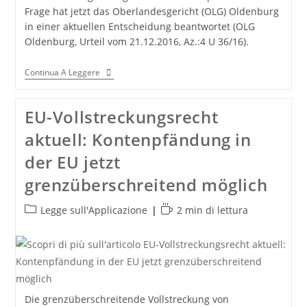
Frage hat jetzt das Oberlandesgericht (OLG) Oldenburg
in einer aktuellen Entscheidung beantwortet (OLG
Oldenburg, Urteil vom 21.12.2016, Az.:4 U 36/16).
Elternunterhalt:
Continua A Leggere
Wer
Muss
Für
EU-Vollstreckungsrecht
Das
Pflegeheim
aktuell: Kontenpfändung in
Bezahlen?
der EU jetzt
grenzüberschreitend möglich
Categoria
Tempo
Legge sull'Applicazione
2 min di lettura
dell'articolo:
di
lettura:
Die grenzüberschreitende Vollstreckung von