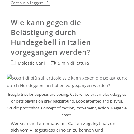
IMMOBILIENERWERB
Continua A Leggere
IN
ITALIEN:
EINE
Wie kann gegen die
LEITLINIE
Belästigung durch
Hundegebell in Italien
vorgegangen werden?
Categoria
Tempo
Molestie Cani
5 min di lettura
dell'articolo:
di
lettura:
Beagle tricolor puppies are posing. Cute white-braun-black doggies
or pets playing on grey background. Look attented and playful.
Studio photoshot. Concept of motion, movement, action. Negative
space.
Wer sich ein Ferienhaus mit Garten zugelegt hat, um
sich vom Alltagsstress erholen zu können und