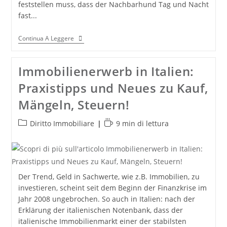
feststellen muss, dass der Nachbarhund Tag und Nacht
fast...
Wie
Continua A Leggere
Kann
Gegen
Die
Immobilienerwerb in Italien:
Belästigung
Durch
Praxistipps und Neues zu Kauf,
Hundegebell
In
Mängeln, Steuern!
Italien
Vorgegangen
Werden?
Categoria
Tempo
Diritto Immobiliare
9 min di lettura
dell'articolo:
di
lettura:
Der Trend, Geld in Sachwerte, wie z.B. Immobilien, zu
investieren, scheint seit dem Beginn der Finanzkrise im
Jahr 2008 ungebrochen. So auch in Italien: nach der
Erklärung der italienischen Notenbank, dass der
italienische Immobilienmarkt einer der stabilsten