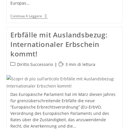
Europas...
Immobilienerwerb
Continua A Leggere
In
Italien:
Praxistipps
Erbfälle mit Auslandsbezug:
Und
Neues
Internationaler Erbschein
Zu
Kauf,
kommt!
Mängeln,
Steuern!
Categoria
Tempo
Diritto Successorio
3 min di lettura
dell'articolo:
di
lettura:
Das Europäische Parlament hat im März diesen Jahres
für grenzüberschreitende Erbfälle die neue
“Europäische Erbrechtsverordnung” (EU-ErbVO,
Verordnung des Europäischen Parlaments und des
Rates über die Zuständigkeit, das anzuwendende
Recht, die Anerkennung und die...