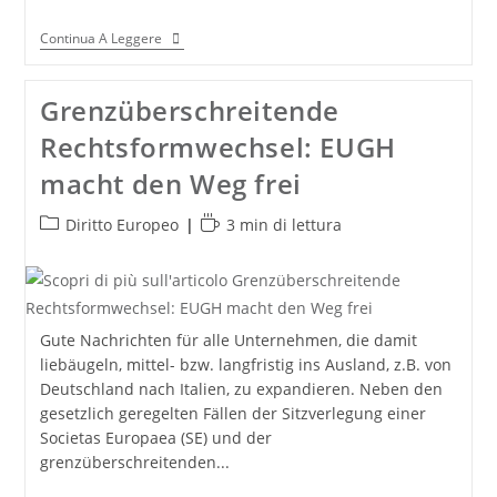
Erbfälle
Continua A Leggere
Mit
Auslandsbezug:
Internationaler
Grenzüberschreitende
Erbschein
Kommt!
Rechtsformwechsel: EUGH
macht den Weg frei
Categoria
Tempo
Diritto Europeo
3 min di lettura
dell'articolo:
di
lettura:
Gute Nachrichten für alle Unternehmen, die damit
liebäugeln, mittel- bzw. langfristig ins Ausland, z.B. von
Deutschland nach Italien, zu expandieren. Neben den
gesetzlich geregelten Fällen der Sitzverlegung einer
Societas Europaea (SE) und der
grenzüberschreitenden...