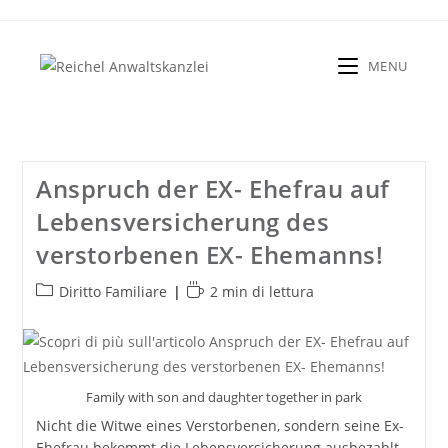
Salta
al
contenuto
MENU
Anspruch der EX- Ehefrau auf
Lebensversicherung des
verstorbenen EX- Ehemanns!
Categoria
Tempo
Diritto Familiare
2 min di lettura
dell'articolo:
di
lettura:
Family with son and daughter together in park
Nicht die Witwe eines Verstorbenen, sondern seine Ex-
Ehefrau bekommt die Lebensversicherung ausbezahlt.