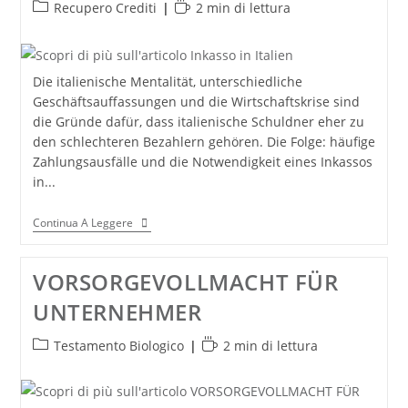
Categoria
Tempo
Recupero Crediti
2 min di lettura
dell'articolo:
di
lettura:
Die italienische Mentalität, unterschiedliche
Geschäftsauffassungen und die Wirtschaftskrise sind
die Gründe dafür, dass italienische Schuldner eher zu
den schlechteren Bezahlern gehören. Die Folge: häufige
Zahlungsausfälle und die Notwendigkeit eines Inkassos
in...
Inkasso
Continua A Leggere
In
Italien
VORSORGEVOLLMACHT FÜR
UNTERNEHMER
Categoria
Tempo
Testamento Biologico
2 min di lettura
dell'articolo:
di
lettura: