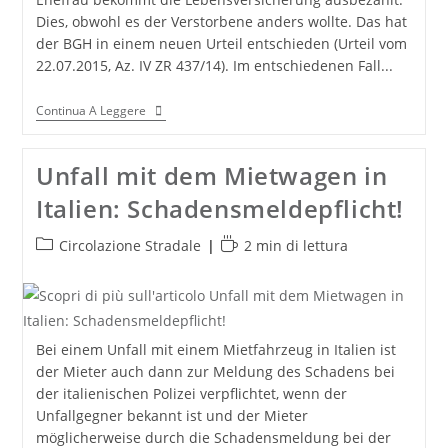
Dies, obwohl es der Verstorbene anders wollte. Das hat
der BGH in einem neuen Urteil entschieden (Urteil vom
22.07.2015, Az. IV ZR 437/14). Im entschiedenen Fall...
Anspruch
Continua A Leggere
Der
EX-
Ehefrau
Unfall mit dem Mietwagen in
Auf
Lebensversicherung
Italien: Schadensmeldepflicht!
Des
Verstorbenen
EX-
Categoria
Tempo
Circolazione Stradale
2 min di lettura
Ehemanns!
dell'articolo:
di
lettura:
Bei einem Unfall mit einem Mietfahrzeug in Italien ist
der Mieter auch dann zur Meldung des Schadens bei
der italienischen Polizei verpflichtet, wenn der
Unfallgegner bekannt ist und der Mieter
möglicherweise durch die Schadensmeldung bei der