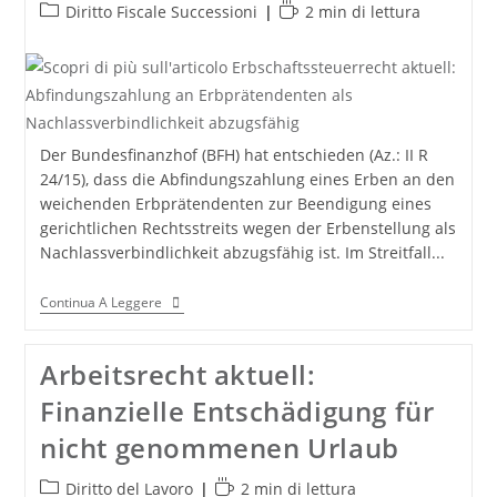
Categoria
Tempo
Diritto Fiscale Successioni
2 min di lettura
dell'articolo:
di
lettura:
Der Bundesfinanzhof (BFH) hat entschieden (Az.: II R
24/15), dass die Abfindungszahlung eines Erben an den
weichenden Erbprätendenten zur Beendigung eines
gerichtlichen Rechtsstreits wegen der Erbenstellung als
Nachlassverbindlichkeit abzugsfähig ist. Im Streitfall...
Erbschaftssteuerrecht
Continua A Leggere
Aktuell:
Abfindungszahlung
An
Arbeitsrecht aktuell:
Erbprätendenten
Als
Finanzielle Entschädigung für
Nachlassverbindlichkeit
Abzugsfähig
nicht genommenen Urlaub
Categoria
Tempo
Diritto del Lavoro
2 min di lettura