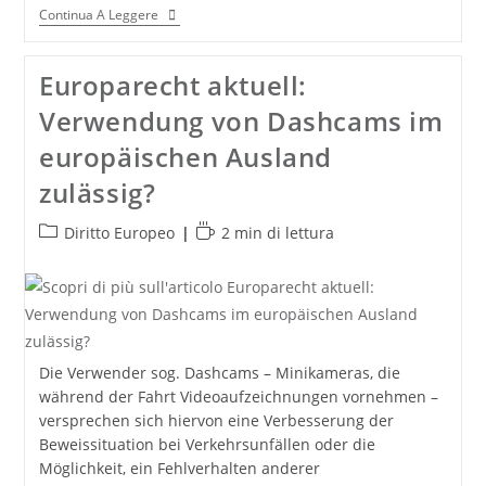
Grenzüberschreitende
Continua A Leggere
Rechtsformwechsel:
EUGH
Macht
Europarecht aktuell:
Den
Weg
Verwendung von Dashcams im
Frei
europäischen Ausland
zulässig?
Categoria
Tempo
Diritto Europeo
2 min di lettura
dell'articolo:
di
lettura:
Die Verwender sog. Dashcams – Minikameras, die
während der Fahrt Videoaufzeichnungen vornehmen –
versprechen sich hiervon eine Verbesserung der
Beweissituation bei Verkehrsunfällen oder die
Möglichkeit, ein Fehlverhalten anderer